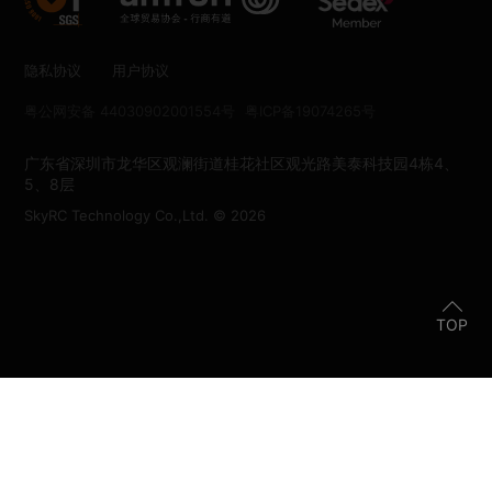
隐私协议
用户协议
粤公网安备 44030902001554号
粤ICP备19074265号
广东省深圳市龙华区观澜街道桂花社区观光路美泰科技园4栋4、
5、8层
SkyRC Technology Co.,Ltd. © 2026
TOP