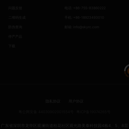
问题反馈
电话: +86-755-83860222
二维码生成
手机: +86-18923493010
防伪查询
邮箱:
info@skyrc.com
停产产品
下载
隐私协议
用户协议
粤公网安备 44030902001554号
粤ICP备19074265号
广东省深圳市龙华区观澜街道桂花社区观光路美泰科技园4栋4、5、8层