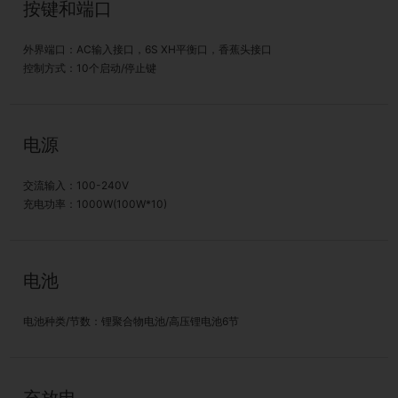
按键和端口
外界端口：AC输入接口，6S XH平衡口，香蕉头接口
控制方式：10个启动/停止键
电源
交流输入：100-240V
充电功率：1000W(100W*10)
电池
电池种类/节数：锂聚合物电池/高压锂电池6节
充放电