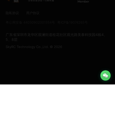
隐私协议
用户协议
粤公网安备 44030902001554号
粤ICP备19074265号
广东省深圳市龙华区观澜街道桂花社区观光路美泰科技园4栋4、
5、8层
SkyRC Technology Co.,Ltd. © 2026
TOP