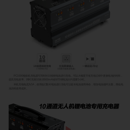
PC1000植保机充电器可同时对10组锂电池进行充电，可以大幅度节省充电过程中更换电池的时间，
提高充电效率。同时充满10块16000mAh的6节锂电池大约需要5小时。
本机充电电流为5A，使用低C数对电池进行充电可以延长电池使用寿命，增加电池循环次数，降低电
池消耗使用成本。