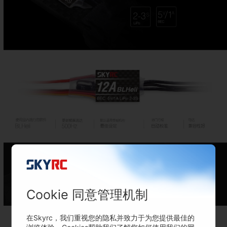
刹车设置可用，出厂
支持Oneshort125
极好的耐流能力
默认关闭
超高速油门
使用BLHeli程序，油门
与Naze32,CC3D以及
低电压保护、 过热和
Cookie 同意管理机制
响应更快
其他飞控完美兼容
信号丢失多重保护
在Skyrc，我们重视您的隐私并致力于为您提供最佳的
浏览体验。Cookies帮助我们了解您如何使用我们的网