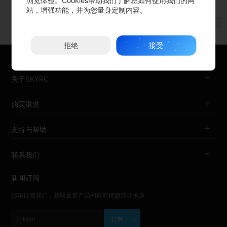
站，增强功能，并为您量身定制内容。
尺寸-不含线
瞬时电流
适用锂电池节数
型号
持续工作电流
BEC 线性
可否编程
重量-不含线(g)
（mm）
(10S)
(cell)
BLHeli-12A
12A
15A
2-3
1A/5V
YES
26×20
4.26
接受
拒绝
关于SKYRC
购买渠道
支持与帮助
联系我们
新闻订阅
邮箱订阅我们，获取最新产品和最新优惠活动推送
订阅