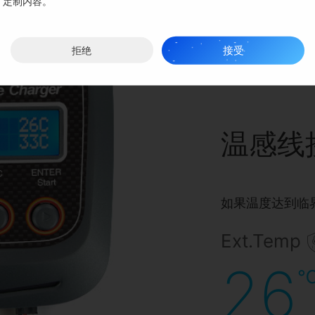
定制内容。
接受
拒绝
温感线
如果温度达到临
Ext.Temp
26