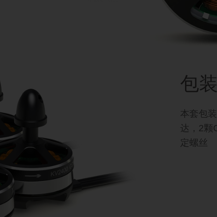
包
本套包装
达，2颗
定螺丝