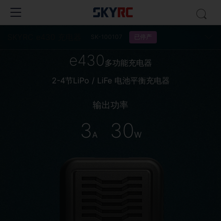
SKYRC e430 充电器
已停产
SK-100107
e430
多功能充电器
2-4节LiPo / LiFe 电池平衡充电器
输出功率
3
30
A
W