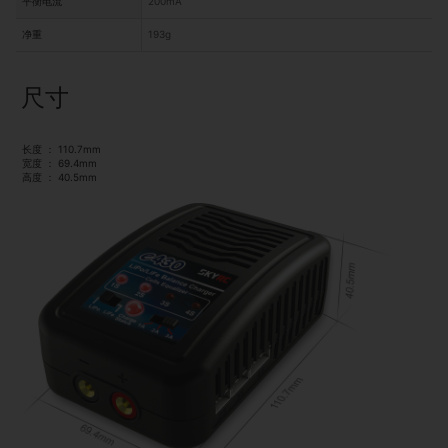
平衡电流
200mA
净重
193g
尺寸
长度 ：
110.7mm
宽度 ：
69.4mm
高度 ：
40.5mm