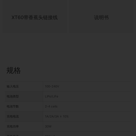
XT60带香蕉头链接线
说明书
规格
输入电压
100-240V
电池类型
LiPo/LiFe
电池节数
2-4 cells
充电电流
1A/2A/3A ± 10%
充电功率
30W