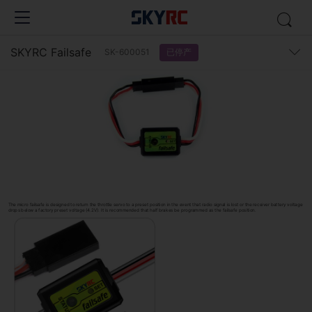
SKYRC Failsafe
已停产
SK-600051
The micro failsafe is designed to return the throttle servo to a preset position in the event that radio signal is lost or the receiver battery voltage
drops below a factory preset voltage (4.2V). It is recommended that half brakes be programmed as the failsafe position.